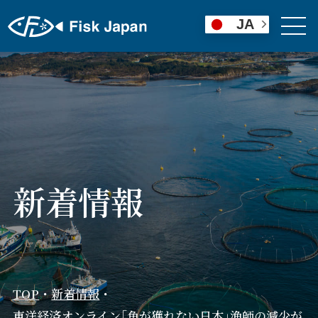
JA
新着情報
TOP
・
新着情報
・
東洋経済オンライン｢魚が獲れない日本｣漁師の減少が