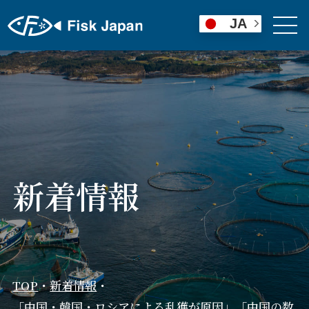
JA
新着情報
TOP
・
新着情報
・
「中国・韓国・ロシアによる乱獲が原因」「中国の数