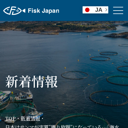
JA
新着情報
TOP
・
新着情報
・
日本はサンマが実質”獲り放題”になっている…｢海水