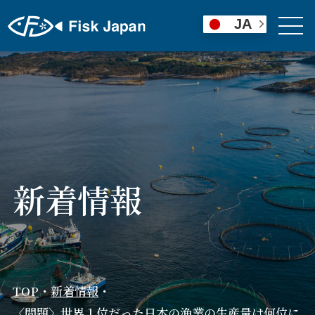
JA
新着情報
TOP
・
新着情報
・
〈問題〉世界１位だった日本の漁業の生産量は何位に