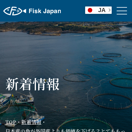
JA
新着情報
TOP
・
新着情報
・
日本産の魚が外国産よりも価値を下げる？とてももっ