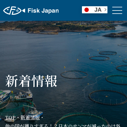
JA
新着情報
TOP
・
新着情報
・
他の国が獲りすぎる！？日本のサンマが減ったのは外