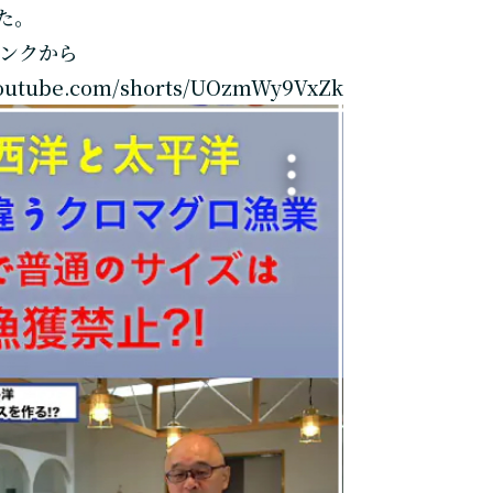
た。
ンクから
youtube.com/shorts/UOzmWy9VxZk