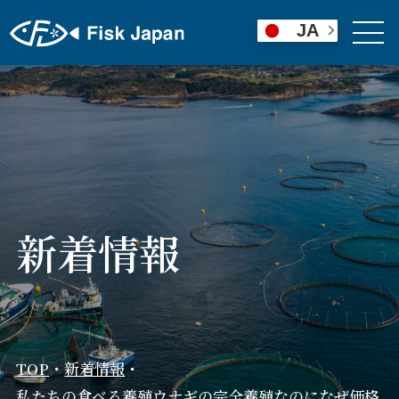
JA
新着情報
TOP
・
新着情報
・
私たちの食べる養殖ウナギの完全養殖なのになぜ価格