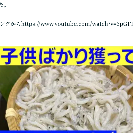
た。
ンクから
https://www.youtube.com/watch?v=3pG