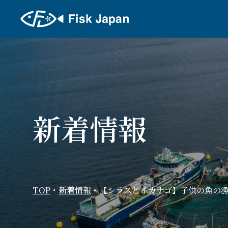
新着情報
TOP
・
新着情報
・
【シラスとイカナゴ】子供の魚の漁